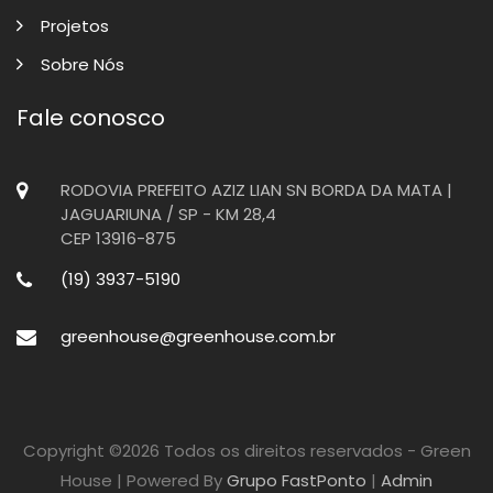
Projetos
Sobre Nós
Fale conosco
RODOVIA PREFEITO AZIZ LIAN SN BORDA DA MATA |
JAGUARIUNA / SP - KM 28,4
Sobre Nós
CEP 13916-875
(19) 3937-5190
Home
Sobre Nós
greenhouse@greenhouse.com.br
Copyright ©
2026 Todos os direitos reservados - Green
House | Powered By
Grupo FastPonto
|
Admin