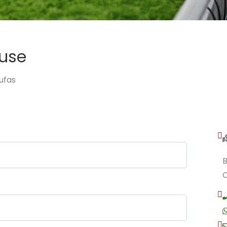
use
ufas
C