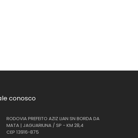
ale conosco
RODOVIA PREFEITO AZIZ LIAN SN BORDA DA
MATA | JAGUARIUNA / SP - KM 28,4
CEP 13916-875